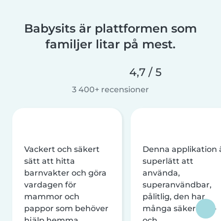
Babysits är plattformen som
familjer litar på mest.
4,7 / 5
3 400+ recensioner
Vackert och säkert
Denna applikation 
sätt att hitta
superlätt att
barnvakter och göra
använda,
vardagen för
superanvändbar,
mammor och
pålitlig, den har
pappor som behöver
många säkerhets-
hjälp hemma
och