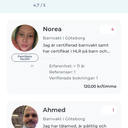
4,7 / 5
Norea
4
Barnvakt i Göteborg
Jag är certifierad barnvakt samt
har certifikat i HLR på barn och
vuxna. Jag har flera års
Familjens
favorit
erfarenhet av barn passning i
Erfarenhet: > 11 år
(2)
alla åldrar. Jag har jobbat som
Referenser: 1
nanny inom myNanny i ett par..
Verifierade bokningar: 1
120,00 kr/timme
Ahmed
1
Barnvakt i Göteborg
Jag har tålamod, är pålitlig och