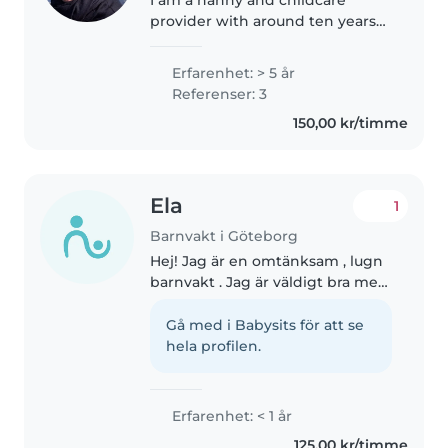
provider with around ten years
of experience caring for children
of different ages. I hold degrees
Erfarenhet: > 5 år
in art education and cultural
Referenser: 3
studies, which help me foster..
150,00 kr/timme
Ela
1
Barnvakt i Göteborg
Hej! Jag är en omtänksam , lugn
barnvakt . Jag är väldigt bra med
barn , då jag själv är tränare och
vet hur barn är . Jag är femton år
Gå med i Babysits för att se
. Och vill gärna hjälpa till olika
hela profilen.
familjer..
Erfarenhet: < 1 år
125,00 kr/timme