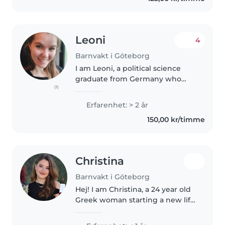
Leoni
4
Barnvakt i Göteborg
I am Leoni, a political science
graduate from Germany who
(1)
loves being around children. I
have experience with infants -
Erfarenhet: > 2 år
both through helping out family
150,00 kr/timme
members and because I worked..
Christina
Barnvakt i Göteborg
Hej! I am Christina, a 24 year old
Greek woman starting a new life
in Gothenburg, Sweden. I am a
Midwife (certified in Greece but