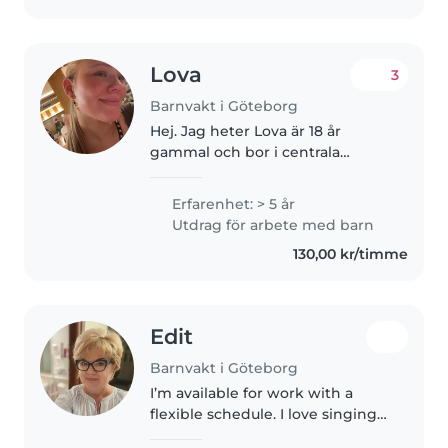
Lova
3
Barnvakt i Göteborg
Hej. Jag heter Lova är 18 år
gammal och bor i centrala
Göteborg i området Linné, för
tillfället. Säker heltidstjänst som
Erfarenhet: > 5 år
Au pair eller åtminstone ett par
Utdrag för arbete med barn
dagar i veckan där, där jag..
130,00 kr/timme
Edit
Barnvakt i Göteborg
I’m available for work with a
flexible schedule. I love singing
and also play the recorder. I’m a