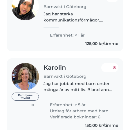
Barnvakt i Göteborg
Jag har starka
kommunikationsförmågor,
särskilt i engelska och skrift, och
jag är bra på att uttrycka mina
Erfarenhet: < 1 år
tankar tydligt. Jag har ett bra
125,00 kr/timme
minne och kan förstå mönster
inom historia,..
Karolin
8
Barnvakt i Göteborg
Jag har jobbat med barn under
många år av mitt liv. Bland annat
har jag erfarenhet av barn med
Familjens
favorit
speciella behov. Har jobbat på
Erfarenhet: > 5 år
(1)
skola som elevassistent där jag
Utdrag för arbete med barn
var ansvarig för att underlätta..
Verifierade bokningar: 6
150,00 kr/timme