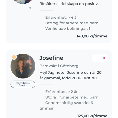
försöker alltid skapa en positiv
(1)
och rolig miljö där barnen
känner sig trygga. Jag kan både
Erfarenhet: > 4 år
leka och samtidigt se till att
Utdrag för arbete med barn
regler följs. Dessutom är..
Verifierade bokningar: 1
148,00 kr/timme
Josefine
11
Barnvakt i Göteborg
Hej! Jag heter Josefine och är 20
år gammal, född 2006. Just nu
studerar jag barn- och
Familjens
favorit
fritidsprogrammet på gymnasiet,
Erfarenhet: > 2 år
där jag får lära mig allt om barns
Utdrag för arbete med barn
utveckling, pedagogik och..
Genomsnittlig svarstid: 6
timmar
125,00 kr/timme