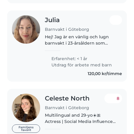
Julia
Barnvakt i Göteborg
Hej! Jag är en vänlig och lugn
barnvakt i 23-årsåldern som
älskar att arbeta med barn. Jag
har erfarenhet av att ta hand om
Erfarenhet: < 1 år
småbarn och förskolebarn och
Utdrag för arbete med barn
jag är bekväm med husdjur,..
120,00 kr/timme
Celeste North
8
Barnvakt i Göteborg
Multilingual and 29-yo☀️🎀
Actress | Social Media Influencer
(40k+) | Academic Writer |
Familjens
favorit
Practising Language Interpreter |