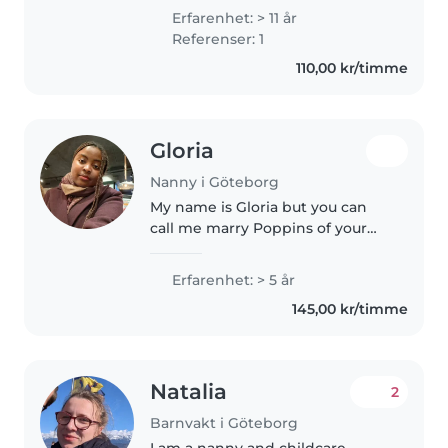
positive, creative person who
Erfarenhet: > 11 år
enjoys learning new things and
Referenser: 1
contributing to a friendly..
110,00 kr/timme
Gloria
Nanny i Göteborg
My name is Gloria but you can
call me marry Poppins of your
kids just like in the movie. I'm 23
years old and I have 5 years
Erfarenhet: > 5 år
experience of babysitting here
145,00 kr/timme
in sweden Gothenburg under..
Natalia
2
Barnvakt i Göteborg
I am a nanny and childcare