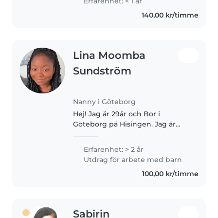
Erfarenhet: < 1 år
not in Sweden yet) starting her
140,00 kr/timme
"Global Health" Masters..
Lina Moomba
Sundström
Nanny i Göteborg
Hej! Jag är 29år och Bor i
Göteborg pä Hisingen. Jag är
utbildad barnskötare och jobbar
just nu som timvikarie på olika
Erfarenhet: > 2 år
förskolor i Guldheden men jag
Utdrag för arbete med barn
känner att jag vill ha något vid..
100,00 kr/timme
Sabirin