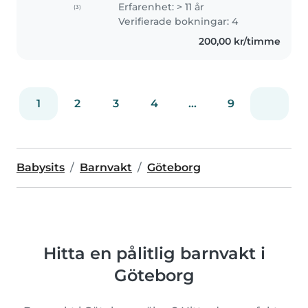
Erfarenhet: > 11 år
(3)
Feminism and Children's Health
Verifierade bokningar: 4
Spokeswoman | Babysitter with..
200,00 kr/timme
1
2
3
4
...
9
Babysits
Barnvakt
Göteborg
Hitta en pålitlig barnvakt i
Göteborg