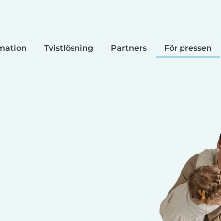
mation
Tvistlösning
Partners
För pressen