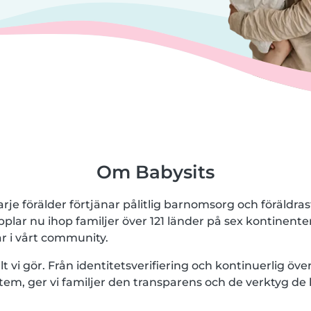
Om Babysits
arje förälder förtjänar pålitlig barnomsorg och föräldras
pplar nu ihop familjer över 121 länder på sex kontinente
 i vårt community.
lt vi gör. Från identitetsverifiering och kontinuerlig över
stem, ger vi familjer den transparens och de verktyg de 