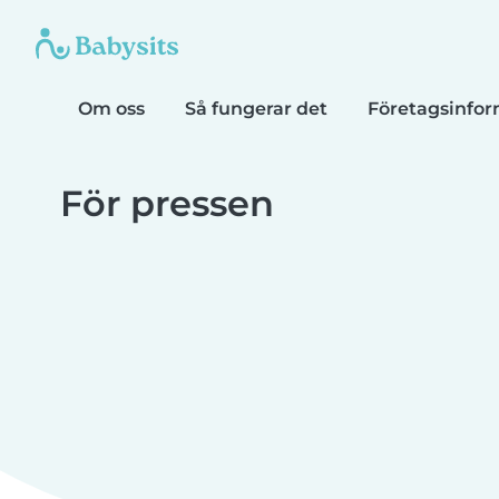
Om oss
Så fungerar det
Företagsinfor
För pressen