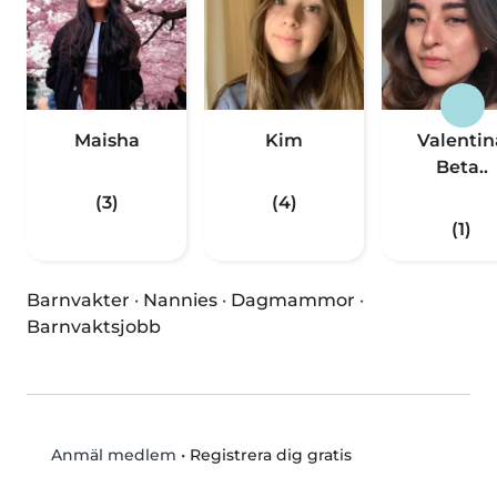
Maisha
Kim
Valentin
Beta..
(3)
(4)
(1)
Barnvakter
·
Nannies
·
Dagmammor
·
Barnvaktsjobb
•
Registrera dig gratis
Anmäl medlem