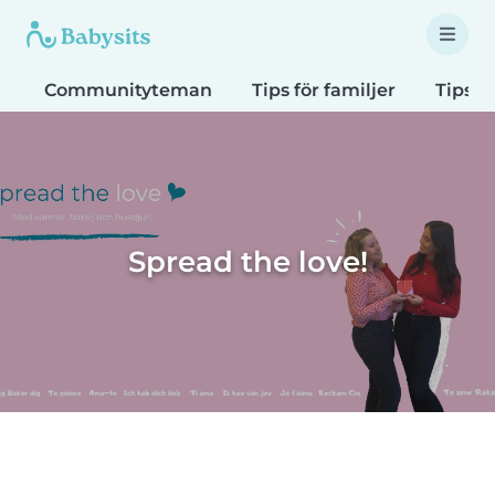
Communityteman
Tips för familjer
Tips f
Spread the love!