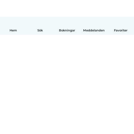
Hem
Sök
Bokningar
Meddelanden
Favoriter
Svenska
Så fungerar det
Hjälp
Villkor & Sekretess
Priser
Företagsinformation
Babysits Företag
Communityregler