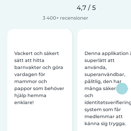
4,7 / 5
3 400+ recensioner
Vackert och säkert
Denna applikation 
sätt att hitta
superlätt att
barnvakter och göra
använda,
vardagen för
superanvändbar,
mammor och
pålitlig, den har
pappor som behöver
många säkerhets-
hjälp hemma
och
enklare!
identitetsverifierin
system som får
medlemmar att
känna sig trygga.