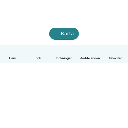
Karta
Hem
Sök
Bokningar
Meddelanden
Favoriter
Svenska
Så fungerar det
Hjälp
Villkor & Sekretess
Priser
Företagsinformation
Babysits Företag