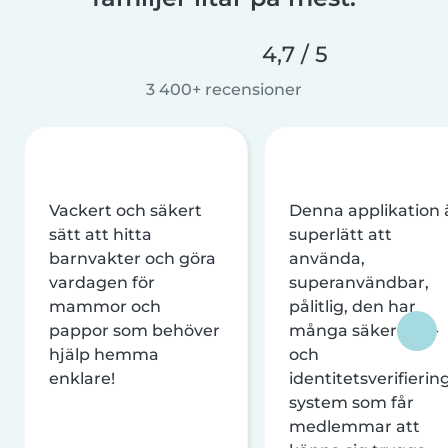
4,7 / 5
3 400+ recensioner
Vackert och säkert
Denna applikation 
sätt att hitta
superlätt att
barnvakter och göra
använda,
vardagen för
superanvändbar,
mammor och
pålitlig, den har
pappor som behöver
många säkerhets-
hjälp hemma
och
enklare!
identitetsverifierin
system som får
medlemmar att