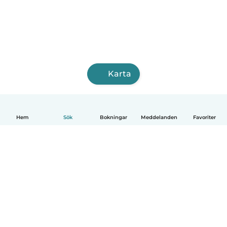
Karta
Hem
Sök
Bokningar
Meddelanden
Favoriter
Svenska
Så fungerar det
Hjälp
Villkor & Sekretess
Priser
Företagsinformation
Babysits Företag