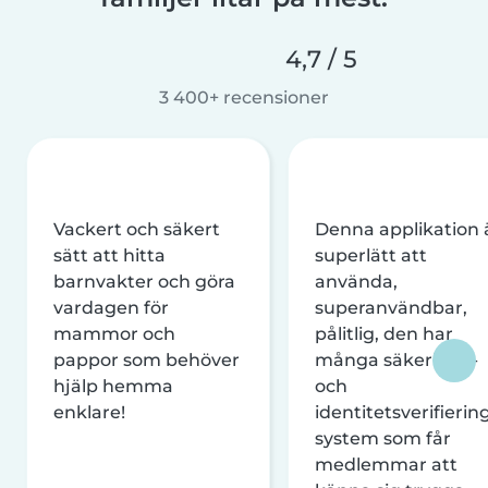
4,7 / 5
3 400+ recensioner
Vackert och säkert
Denna applikation 
sätt att hitta
superlätt att
barnvakter och göra
använda,
vardagen för
superanvändbar,
mammor och
pålitlig, den har
pappor som behöver
många säkerhets-
hjälp hemma
och
enklare!
identitetsverifierin
system som får
medlemmar att