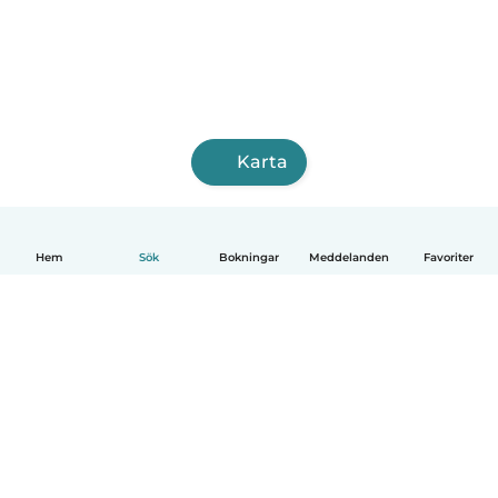
Karta
Hem
Sök
Bokningar
Meddelanden
Favoriter
Svenska
Så fungerar det
Hjälp
Villkor & Sekretess
Priser
Företagsinformation
Babysits Företag