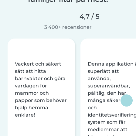
4,7 / 5
3 400+ recensioner
Vackert och säkert
Denna applikation 
sätt att hitta
superlätt att
barnvakter och göra
använda,
vardagen för
superanvändbar,
mammor och
pålitlig, den har
pappor som behöver
många säkerhets-
hjälp hemma
och
enklare!
identitetsverifierin
system som får
medlemmar att