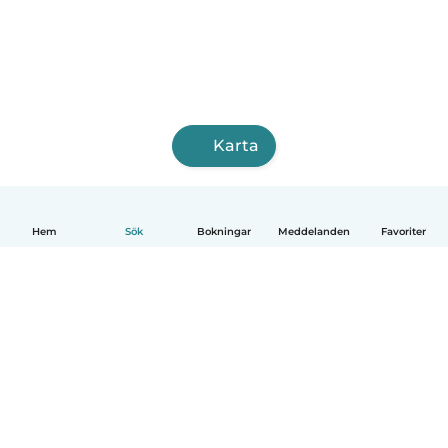
Karta
Hem
Sök
Bokningar
Meddelanden
Favoriter
Svenska
Så fungerar det
Hjälp
Villkor & Sekretess
Priser
Företagsinformation
Babysits Företag