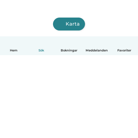
Karta
Hem
Sök
Bokningar
Meddelanden
Favoriter
Svenska
Så fungerar det
Hjälp
Villkor & Sekretess
Priser
Företagsinformation
Babysits Företag
Communityregler