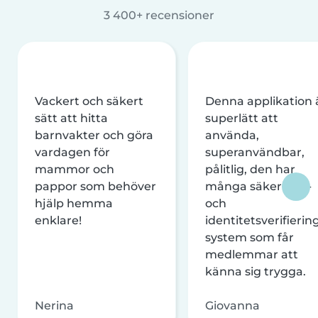
3 400+ recensioner
Vackert och säkert
Denna applikation 
sätt att hitta
superlätt att
barnvakter och göra
använda,
vardagen för
superanvändbar,
mammor och
pålitlig, den har
pappor som behöver
många säkerhets-
hjälp hemma
och
enklare!
identitetsverifierin
system som får
medlemmar att
känna sig trygga.
Nerina
Giovanna