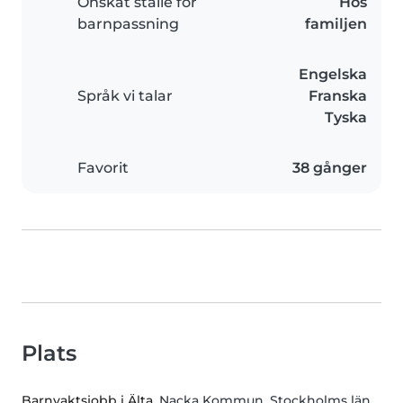
Önskat ställe för
Hos
barnpassning
familjen
Engelska
Språk vi talar
Franska
Tyska
Favorit
38 gånger
Plats
Barnvaktsjobb i Älta
, Nacka Kommun, Stockholms län