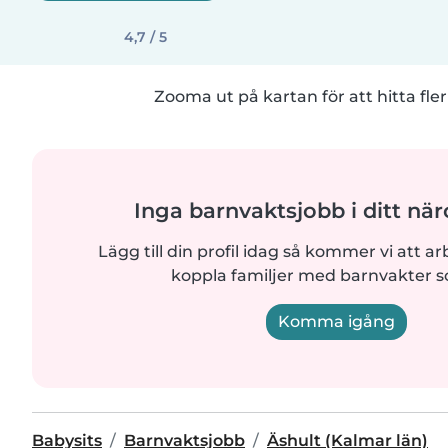
4,7 / 5
Zooma ut på kartan för att hitta fler
Inga barnvaktsjobb i ditt n
Lägg till din profil idag så kommer vi att ar
koppla familjer med barnvakter 
Komma igång
Babysits
Barnvaktsjobb
Äshult (Kalmar län)