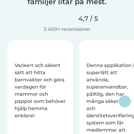
familjer litar på mest.
4,7 / 5
3 400+ recensioner
Vackert och säkert
Denna applikation 
sätt att hitta
superlätt att
barnvakter och göra
använda,
vardagen för
superanvändbar,
mammor och
pålitlig, den har
pappor som behöver
många säkerhets-
hjälp hemma
och
enklare!
identitetsverifierin
system som får
medlemmar att