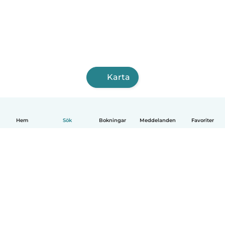
Karta
Hem
Sök
Bokningar
Meddelanden
Favoriter
Svenska
Så fungerar det
Hjälp
Villkor & Sekretess
Priser
Företagsinformation
Babysits Företag