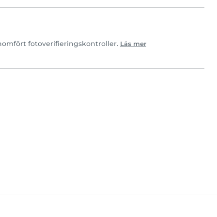
mfört fotoverifieringskontroller.
Läs mer