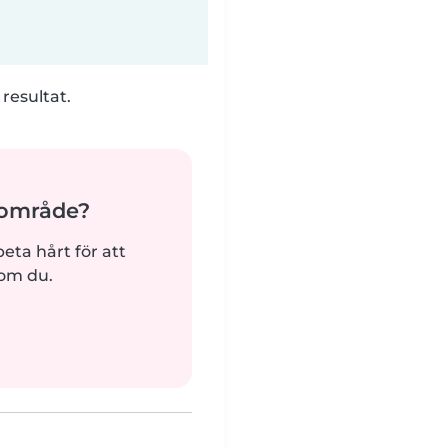
 resultat.
ärområde?
beta hårt för att
som du.