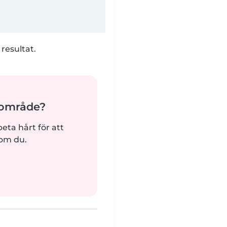
 resultat.
ärområde?
beta hårt för att
som du.