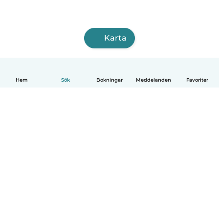
Karta
Hem
Sök
Bokningar
Meddelanden
Favoriter
Svenska
Så fungerar det
Hjälp
Villkor & Sekretess
Priser
Företagsinformation
Babysits Företag
Communityregler