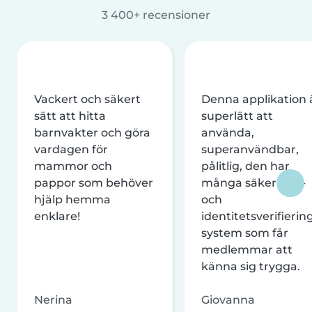
3 400+ recensioner
Vackert och säkert
Denna applikation 
sätt att hitta
superlätt att
barnvakter och göra
använda,
vardagen för
superanvändbar,
mammor och
pålitlig, den har
pappor som behöver
många säkerhets-
hjälp hemma
och
enklare!
identitetsverifierin
system som får
medlemmar att
känna sig trygga.
Nerina
Giovanna