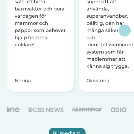
sätt att hitta
superlätt att
barnvakter och göra
använda,
vardagen för
superanvändbar,
mammor och
pålitlig, den har
pappor som behöver
många säkerhets-
hjälp hemma
och
enklare!
identitetsverifierin
system som får
medlemmar att
känna sig trygga.
Nerina
Giovanna
Bli medlem!