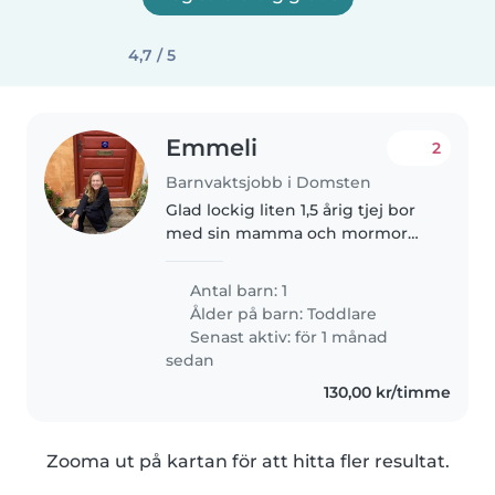
4,7 / 5
Emmeli
2
Barnvaktsjobb i Domsten
Glad lockig liten 1,5 årig tjej bor
med sin mamma och mormor
och morfar i Domsten. Vi cyklar
till förskolan vid Tinkarpsgården
Antal barn: 1
varje dag i vår lådcykel, och påtar
Ålder på barn:
Toddlare
i trädgården eller..
Senast aktiv: för 1 månad
sedan
130,00 kr/timme
Zooma ut på kartan för att hitta fler resultat.