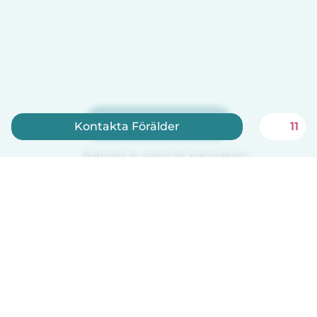
Registrera dig nu
Kontakta Förälder
11
Babysits är gratis för barnvakter!
Svenska
Så fungerar det
Hjälp
Villkor & Sekretess
Priser