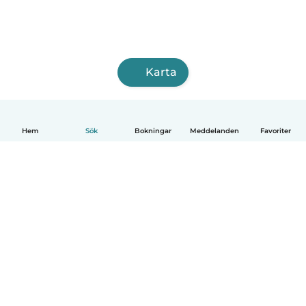
Karta
Hem
Sök
Bokningar
Meddelanden
Favoriter
Svenska
Så fungerar det
Hjälp
Villkor & Sekretess
Priser
Företagsinformation
Babysits Företag
Communityregler