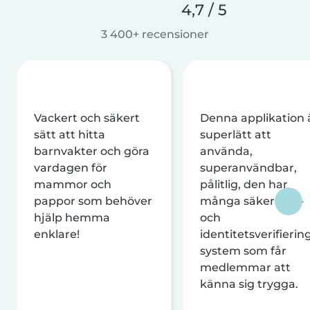
4,7 / 5
3 400+ recensioner
Vackert och säkert
Denna applikation 
sätt att hitta
superlätt att
barnvakter och göra
använda,
vardagen för
superanvändbar,
mammor och
pålitlig, den har
pappor som behöver
många säkerhets-
hjälp hemma
och
enklare!
identitetsverifierin
system som får
medlemmar att
känna sig trygga.