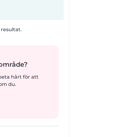
 resultat.
ärområde?
beta hårt för att
som du.