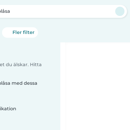
olåsa
Fler filter
t du älskar. Hitta
Folåsa med dessa
ikation