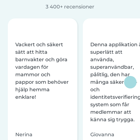
3 400+ recensioner
Vackert och säkert
Denna applikation 
sätt att hitta
superlätt att
barnvakter och göra
använda,
vardagen för
superanvändbar,
mammor och
pålitlig, den har
pappor som behöver
många säkerhets-
hjälp hemma
och
enklare!
identitetsverifierin
system som får
medlemmar att
känna sig trygga.
Nerina
Giovanna