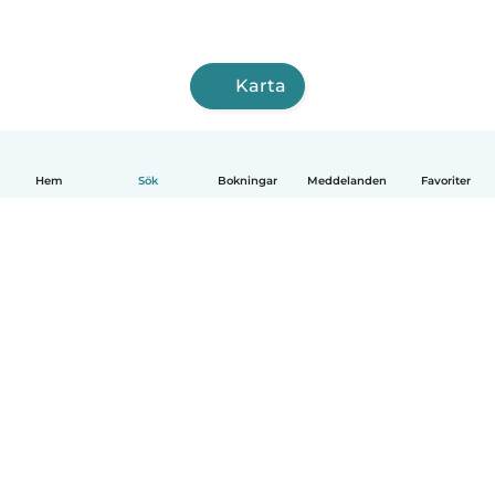
Karta
Hem
Sök
Bokningar
Meddelanden
Favoriter
Svenska
Så fungerar det
Hjälp
Villkor & Sekretess
Priser
Företagsinformation
Babysits Företag
Communityregler