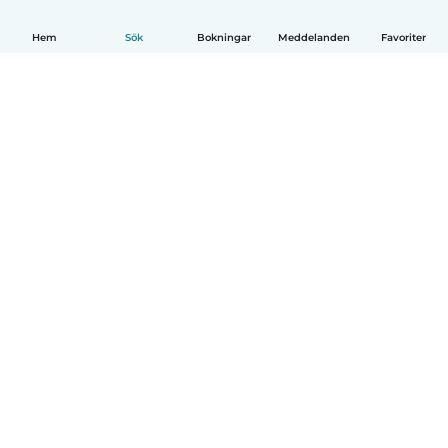
Hem
Sök
Bokningar
Meddelanden
Favoriter
Svenska
Så fungerar det
Hjälp
Villkor & Sekretess
Priser
Företagsinformation
Babysits Företag
Communityregler
© Babysits B.V.