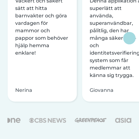
Vackert och säkert
Denna applikation 
sätt att hitta
superlätt att
barnvakter och göra
använda,
vardagen för
superanvändbar,
mammor och
pålitlig, den har
pappor som behöver
många säkerhets-
hjälp hemma
och
enklare!
identitetsverifierin
system som får
medlemmar att
känna sig trygga.
Nerina
Giovanna