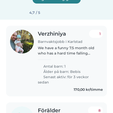
4,7 / 5
Verzhiniya
1
Barnvaktsjobb i Karlstad
We have a funny 7.5 month old
who has a hard time falling
asleep but is very curious and
likes to play and explore.
Antal barn: 1
Ålder på barn:
Bebis
Senast aktiv: för 3 veckor
sedan
170,00 kr/timme
Förälder
8