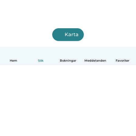
Karta
Hem
Sök
Bokningar
Meddelanden
Favoriter
Svenska
Så fungerar det
Hjälp
Villkor & Sekretess
Priser
Företagsinformation
Babysits Företag