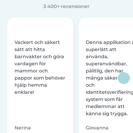
3 400+ recensioner
Vackert och säkert
Denna applikation 
sätt att hitta
superlätt att
barnvakter och göra
använda,
vardagen för
superanvändbar,
mammor och
pålitlig, den har
pappor som behöver
många säkerhets-
hjälp hemma
och
enklare!
identitetsverifierin
system som får
medlemmar att
känna sig trygga.
Nerina
Giovanna