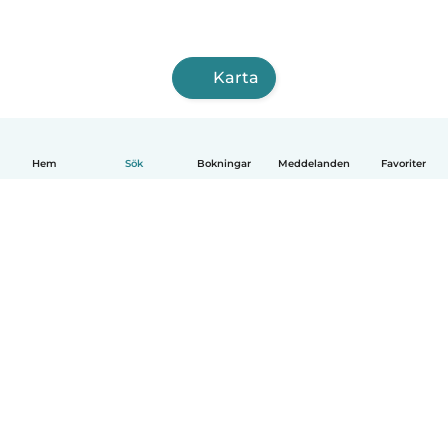
Karta
Hem
Sök
Bokningar
Meddelanden
Favoriter
Svenska
Så fungerar det
Hjälp
Villkor & Sekretess
Priser
Företagsinformation
Babysits Företag
Communityregler