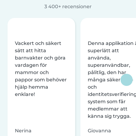
3 400+ recensioner
Vackert och säkert
Denna applikation 
sätt att hitta
superlätt att
barnvakter och göra
använda,
vardagen för
superanvändbar,
mammor och
pålitlig, den har
pappor som behöver
många säkerhets-
hjälp hemma
och
enklare!
identitetsverifierin
system som får
medlemmar att
känna sig trygga.
Nerina
Giovanna