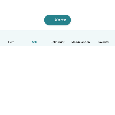
Karta
Hem
Sök
Bokningar
Meddelanden
Favoriter
Svenska
Så fungerar det
Hjälp
Villkor & Sekretess
Priser
Företagsinformation
Babysits Företag
Communityregler