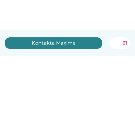
Kontakta Maxime
61
Svenska
Så fungerar det
Hjälp
Villkor & Sekretess
Priser
Företagsinformation
Babysits Företag