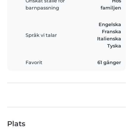
Önskat ställe för
Hos
barnpassning
familjen
Engelska
Franska
Språk vi talar
Italienska
Tyska
Favorit
61 gånger
Plats