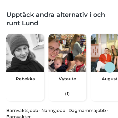
Upptäck andra alternativ i och
runt Lund
Rebekka
Vytaute
August
(1)
Barnvaktsjobb
·
Nannyjobb
·
Dagmammajobb
·
Barnvakter