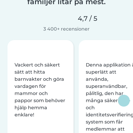
familjer litar på mest.
4,7 / 5
3 400+ recensioner
Vackert och säkert
Denna applikation 
sätt att hitta
superlätt att
barnvakter och göra
använda,
vardagen för
superanvändbar,
mammor och
pålitlig, den har
pappor som behöver
många säkerhets-
hjälp hemma
och
enklare!
identitetsverifierin
system som får
medlemmar att