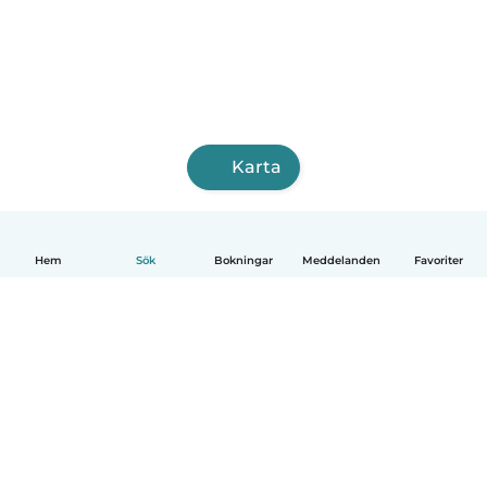
Karta
Hem
Sök
Bokningar
Meddelanden
Favoriter
Svenska
Så fungerar det
Hjälp
Villkor & Sekretess
Priser
Företagsinformation
Babysits Företag