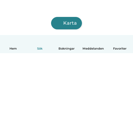
Karta
Hem
Sök
Bokningar
Meddelanden
Favoriter
Svenska
Så fungerar det
Hjälp
Villkor & Sekretess
Priser
Företagsinformation
Babysits Företag
Communityregler