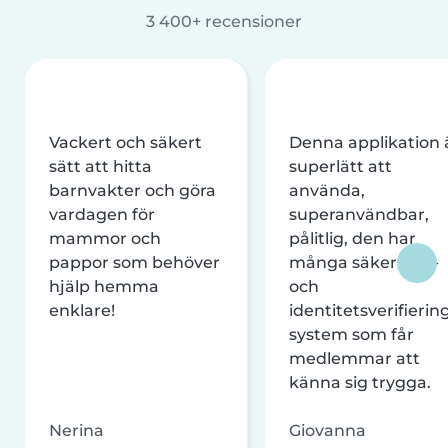
3 400+ recensioner
Vackert och säkert
Denna applikation 
sätt att hitta
superlätt att
barnvakter och göra
använda,
vardagen för
superanvändbar,
mammor och
pålitlig, den har
pappor som behöver
många säkerhets-
hjälp hemma
och
enklare!
identitetsverifierin
system som får
medlemmar att
känna sig trygga.
Nerina
Giovanna