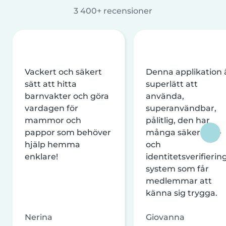
3 400+ recensioner
Vackert och säkert
Denna applikation 
sätt att hitta
superlätt att
barnvakter och göra
använda,
vardagen för
superanvändbar,
mammor och
pålitlig, den har
pappor som behöver
många säkerhets-
hjälp hemma
och
enklare!
identitetsverifierin
system som får
medlemmar att
känna sig trygga.
Nerina
Giovanna