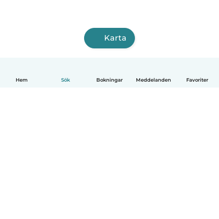
Karta
Hem
Sök
Bokningar
Meddelanden
Favoriter
Svenska
Så fungerar det
Hjälp
Villkor & Sekretess
Priser
Företagsinformation
Babysits Företag
Communityregler