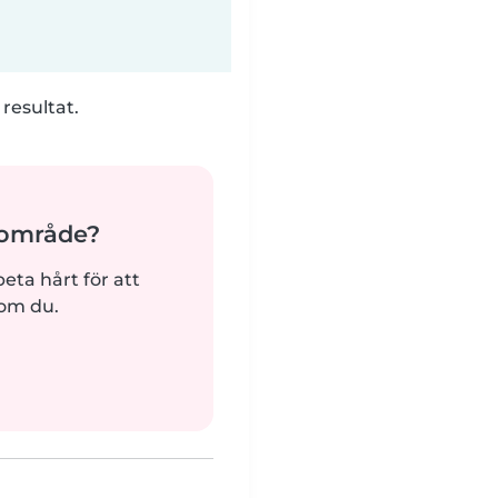
 resultat.
ärområde?
beta hårt för att
som du.