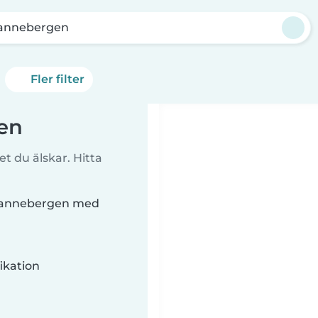
annebergen
Fler filter
en
t du älskar. Hitta
i Rannebergen med
ikation