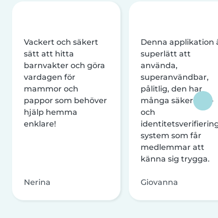
Vackert och säkert
Denna applikation 
sätt att hitta
superlätt att
barnvakter och göra
använda,
vardagen för
superanvändbar,
mammor och
pålitlig, den har
pappor som behöver
många säkerhets-
hjälp hemma
och
enklare!
identitetsverifierin
system som får
medlemmar att
känna sig trygga.
Nerina
Giovanna