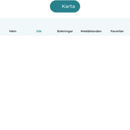
Karta
Hem
Sök
Bokningar
Meddelanden
Favoriter
Svenska
Så fungerar det
Hjälp
Villkor & Sekretess
Priser
Företagsinformation
Babysits Företag
Communityregler