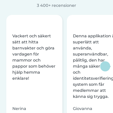
3 400+ recensioner
Vackert och säkert
Denna applikation 
sätt att hitta
superlätt att
barnvakter och göra
använda,
vardagen för
superanvändbar,
mammor och
pålitlig, den har
pappor som behöver
många säkerhets-
hjälp hemma
och
enklare!
identitetsverifierin
system som får
medlemmar att
känna sig trygga.
Nerina
Giovanna