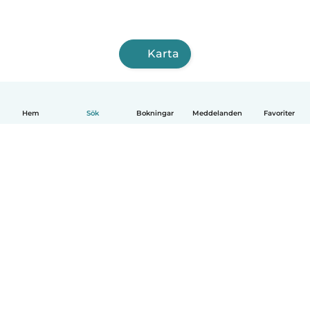
Karta
Hem
Sök
Bokningar
Meddelanden
Favoriter
Svenska
Så fungerar det
Hjälp
Villkor & Sekretess
Priser
Företagsinformation
Babysits Företag
Communityregler