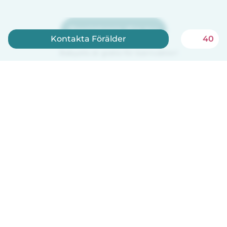
Registrera dig nu
Kontakta Förälder
40
Babysits är gratis för barnvakter!
Svenska
Så fungerar det
Hjälp
Villkor & Sekretess
Priser
Företagsinformation
Babysits Företag
Communityregler