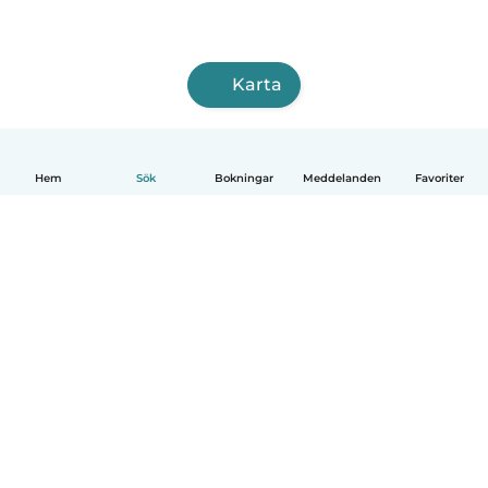
Karta
Hem
Sök
Bokningar
Meddelanden
Favoriter
Svenska
Så fungerar det
Hjälp
Villkor & Sekretess
Priser
Företagsinformation
Babysits Företag
Communityregler