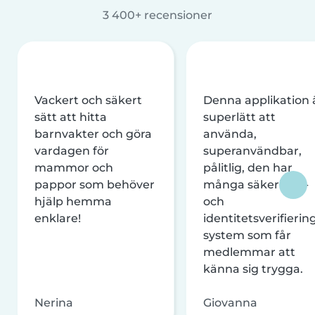
3 400+ recensioner
Vackert och säkert
Denna applikation 
sätt att hitta
superlätt att
barnvakter och göra
använda,
vardagen för
superanvändbar,
mammor och
pålitlig, den har
pappor som behöver
många säkerhets-
hjälp hemma
och
enklare!
identitetsverifierin
system som får
medlemmar att
känna sig trygga.
Nerina
Giovanna