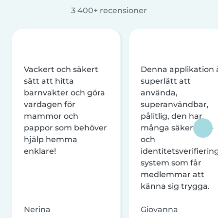
3 400+ recensioner
Vackert och säkert
Denna applikation 
sätt att hitta
superlätt att
barnvakter och göra
använda,
vardagen för
superanvändbar,
mammor och
pålitlig, den har
pappor som behöver
många säkerhets-
hjälp hemma
och
enklare!
identitetsverifierin
system som får
medlemmar att
känna sig trygga.
Nerina
Giovanna