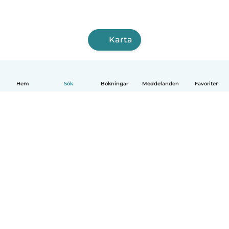
Karta
Hem
Sök
Bokningar
Meddelanden
Favoriter
Svenska
Så fungerar det
Hjälp
Villkor & Sekretess
Priser
Företagsinformation
Babysits Företag
Communityregler