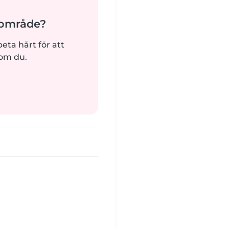
ärområde?
beta hårt för att
som du.