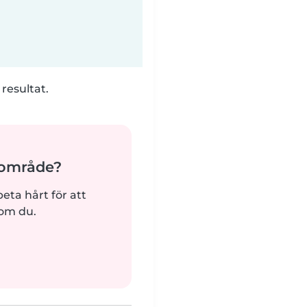
 resultat.
ärområde?
beta hårt för att
som du.