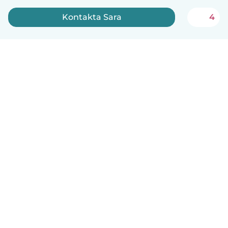
Kontakta Sara
4
Svenska
Så fungerar det
Hjälp
Villkor & Sekretess
Priser
Företagsinformation
Babysits Företag
Communityregler