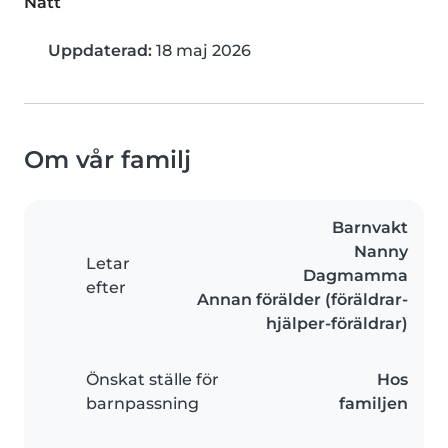
Natt
Uppdaterad:
18 maj 2026
Om vår familj
Barnvakt
Nanny
Letar
Dagmamma
efter
Annan förälder (föräldrar-
hjälper-föräldrar)
Önskat ställe för
Hos
barnpassning
familjen