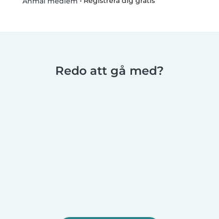
•
Registrera dig gratis
Anmäl medlem
Redo att gå med?