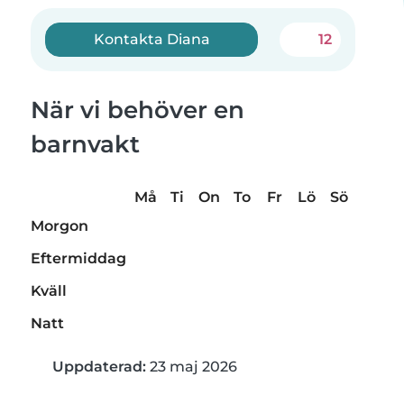
Kontakta Diana
12
När vi behöver en
barnvakt
Må
Ti
On
To
Fr
Lö
Sö
Morgon
Eftermiddag
Kväll
Natt
Uppdaterad:
23 maj 2026