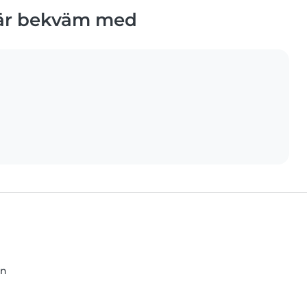
 är bekväm med
än