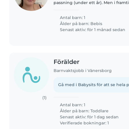
passning (under ett år). Men i fra
informationen här ändras när hjäl
du är Dansk- eller..
Antal barn: 1
Ålder på barn:
Bebis
Senast aktiv: för 1 månad sedan
Förälder
Barnvaktsjobb i Vänersborg
Gå med i Babysits för att se hela p
(1)
Antal barn: 1
Ålder på barn:
Toddlare
Senast aktiv: för 1 dag sedan
Verifierade bokningar: 1