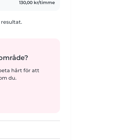
130,00 kr/timme
 resultat.
ärområde?
beta hårt för att
som du.