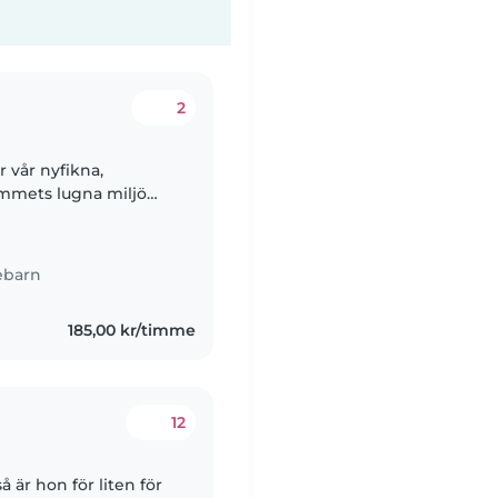
2
 vår nyfikna,
emmets lugna miljö
yhörd,omtänksam
ebarn
185,00 kr/timme
12
så är hon för liten för