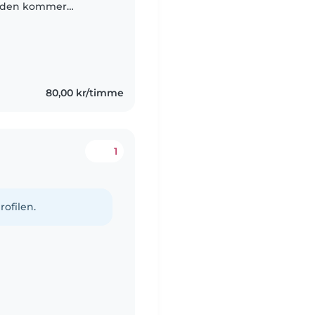
mtiden kommer
pen behövs. Men! Om
80,00 kr/timme
1
rofilen.