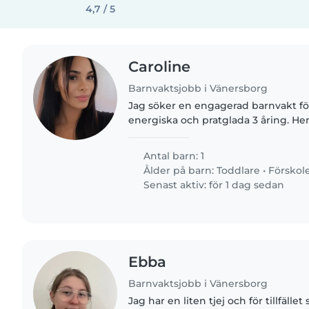
4,7 / 5
Caroline
Barnvaktsjobb i Vänersborg
Jag söker en engagerad barnvakt för
energiska och pratglada 3 åring. H
passar perfekt för någon som är l
,kreativ,lekfull och är pedagogisk...
Antal barn: 1
Ålder på barn:
Toddlare
•
Förskol
Senast aktiv: för 1 dag sedan
Ebba
Barnvaktsjobb i Vänersborg
Jag har en liten tjej och för tillfället 