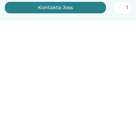
Kontakta Joss
1
Svenska
Så fungerar det
Hjälp
Villkor & Sekretess
Priser
Företagsinformation
Babysits Företag
Communityregler