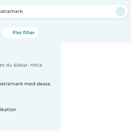
ästramark
Fler filter
t du älskar. Hitta
 Västramark med dessa
ikation