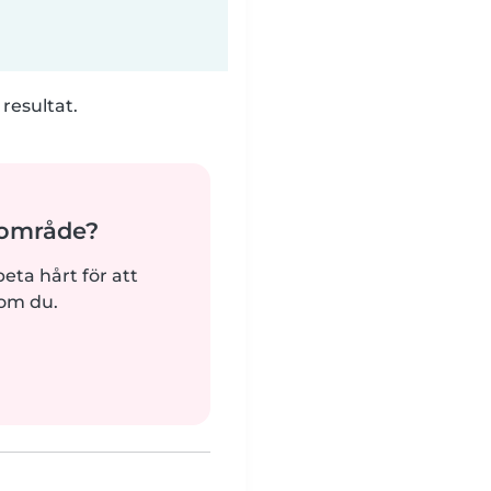
 resultat.
ärområde?
beta hårt för att
som du.