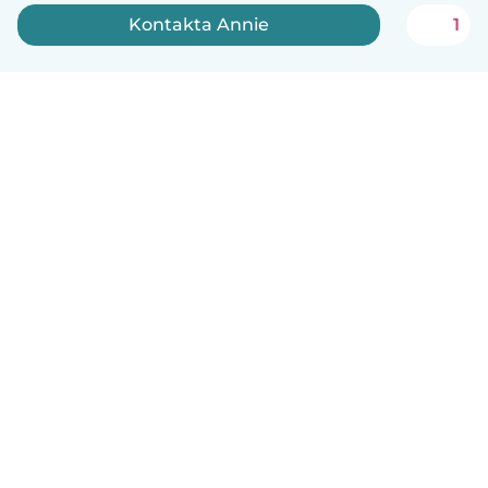
Kontakta Annie
1
Svenska
Så fungerar det
Hjälp
Villkor & Sekretess
Priser
Företagsinformation
Babysits Företag
Communityregler