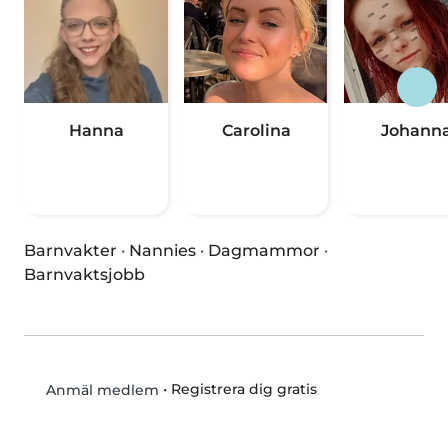
Hanna
Carolina
Johann
Barnvakter
·
Nannies
·
Dagmammor
·
Barnvaktsjobb
•
Registrera dig gratis
Anmäl medlem