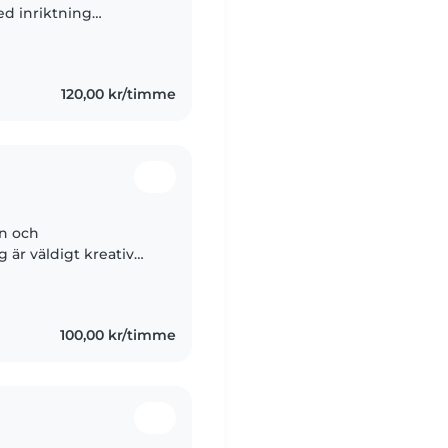
d inriktning
sk, social och kreativ
 15,..
120,00 kr/timme
rn och
 är väldigt kreativ
 nya barn. Jag har
100,00 kr/timme