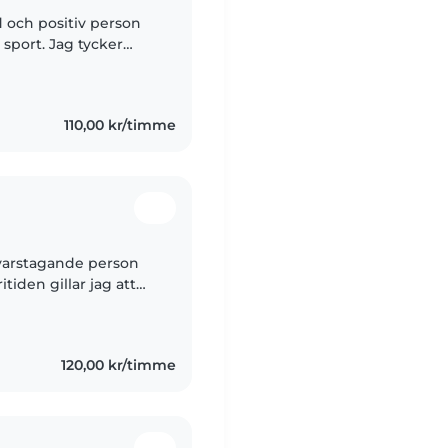
 och positiv person
 sport. Jag tycker
mana mig själv.
110,00 kr/timme
varstagande person
tiden gillar jag att
samt hitta på roliga
120,00 kr/timme