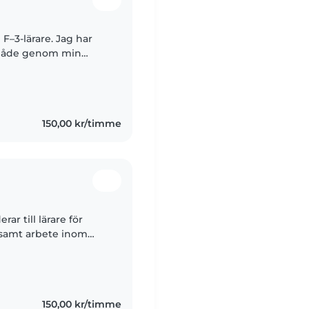
 F–3-lärare. Jag har
 både genom min
Jag är en lugn,
150,00 kr/timme
ar till lärare för
 samt arbete inom
renhet av att arbeta
150,00 kr/timme