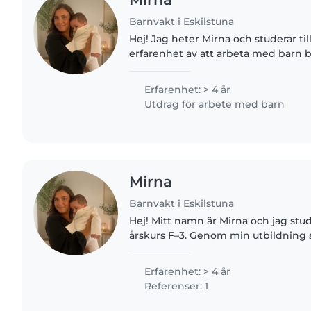
Barnvakt i Eskilstuna
Hej! Jag heter Mirna och studerar till
erfarenhet av att arbeta med barn
utbildning och som vikarie i skolan. 
ansvarsfull och omtänksam..
Erfarenhet: > 4 år
Utdrag för arbete med barn
Mirna
Barnvakt i Eskilstuna
Hej! Mitt namn är Mirna och jag studer
årskurs F–3. Genom min utbildning
skolan har jag fått en värdefull erfa
med barn i olika..
Erfarenhet: > 4 år
Referenser: 1