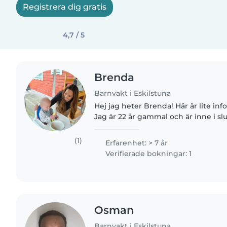
Registrera dig gratis
4,7 / 5
Brenda
Barnvakt i Eskilstuna
Hej jag heter Brenda! Här är lite in
Jag är 22 år gammal och är inne i sl
socialpedagogutbildning. Det är en 
som gett mig friheten..
(1)
Erfarenhet: > 7 år
Verifierade bokningar: 1
Osman
Barnvakt i Eskilstuna