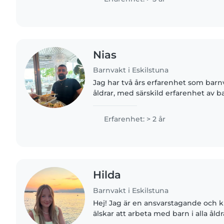
Nias
Barnvakt i Eskilstuna
Jag har två års erfarenhet som barnva
åldrar, med särskild erfarenhet av 
sömnproblem och ticssyndrom. Jag h
med husdjur, matlagning..
Erfarenhet: > 2 år
Hilda
Barnvakt i Eskilstuna
Hej! Jag är en ansvarstagande och 
älskar att arbeta med barn i alla åld