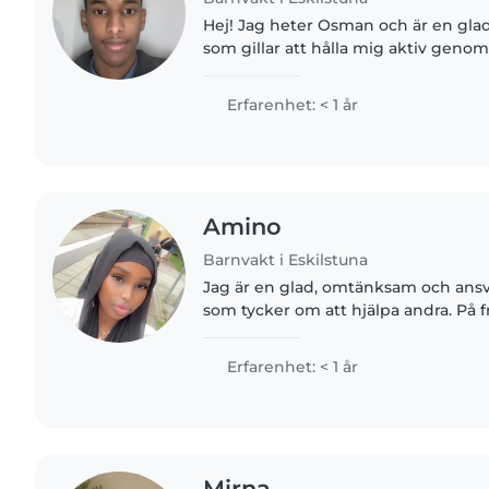
Hej! Jag heter Osman och är en glad
som gillar att hålla mig aktiv genom
också om att testa nya saker och ut
Erfarenhet: < 1 år
Amino
Barnvakt i Eskilstuna
Jag är en glad, omtänksam och ans
som tycker om att hjälpa andra. På fri
träna, umgås med familj och vänner 
aktiviteter...
Erfarenhet: < 1 år
Mirna