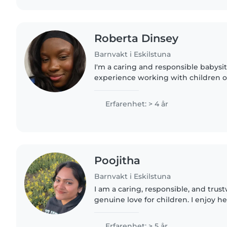
Roberta Dinsey
Barnvakt i Eskilstuna
I'm a caring and responsible babysit
experience working with children of
to teenagers. I'm comfortable with 
helping with..
Erfarenhet: > 4 år
Poojitha
Barnvakt i Eskilstuna
I am a caring, responsible, and trus
genuine love for children. I enjoy he
play, and feel safe in a positive env
attentive,..
Erfarenhet: > 5 år