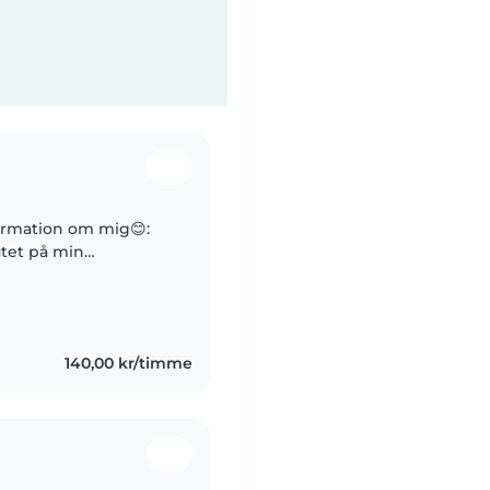
formation om mig😊:
utet på min
utbildning på distans
140,00 kr/timme