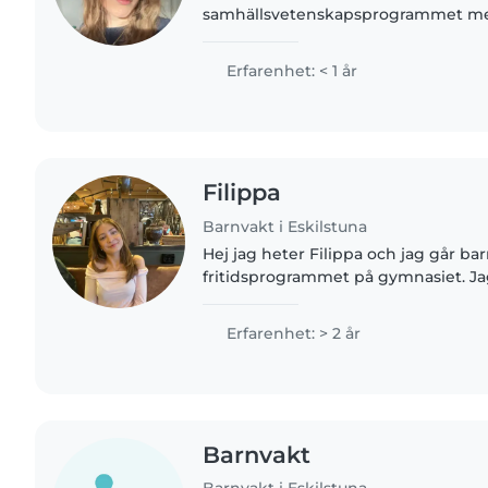
samhällsvetenskapsprogrammet me
beteendevetenskap. Jag är pedagogi
. Jag kan jobba efter skoltid, från cirka
Erfarenhet: < 1 år
Filippa
Barnvakt i Eskilstuna
Hej jag heter Filippa och jag går ba
fritidsprogrammet på gymnasiet. Jag
och älskar att umgås och lära känna
jobbat många år på trav skola..
Erfarenhet: > 2 år
Barnvakt