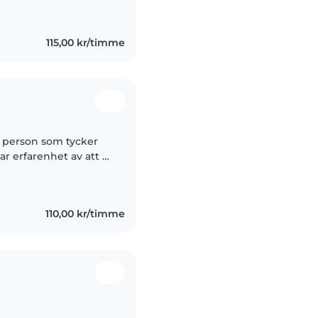
 läxhjälp. Jag kan
115,00 kr/timme
iv person som tycker
r erfarenhet av att ta
annat genom att passa
110,00 kr/timme