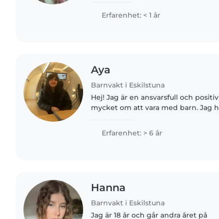
med matlagning, hushållssysslor och
rita, läsa högt,..
Erfarenhet: < 1 år
Aya
Barnvakt i Eskilstuna
Hej! Jag är en ansvarsfull och posit
mycket om att vara med barn. Jag ha
hand om barn i olika åldrar, bland 
yngre syskon..
Erfarenhet: > 6 år
Hanna
Barnvakt i Eskilstuna
Jag är 18 år och går andra året på