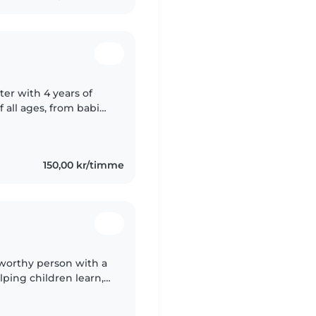
ter with 4 years of
 all ages, from babies
pets, cooking, and
150,00 kr/timme
tworthy person with a
lping children learn,
ironment. I am patient,