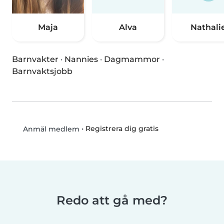
Maja
Alva
Nathali
Barnvakter
·
Nannies
·
Dagmammor
·
Barnvaktsjobb
•
Registrera dig gratis
Anmäl medlem
Redo att gå med?