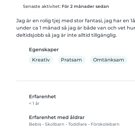
Senaste aktivitet:
För 2 månader sedan
Jag är en rolig tjej med stor fantasi, jag har en 1
under ca 1 månad så jag är både van och vet hur 
deltidsjobb så jag är inte alltid tillgänglig.
Egenskaper
Kreativ
Pratsam
Omtänksam
Erfarenhet
< 1 år
Erfarenhet med åldrar
Bebis
•
Skolbarn
•
Toddlare
•
Förskolebarn