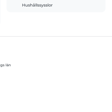
Hushållssysslor
gs län