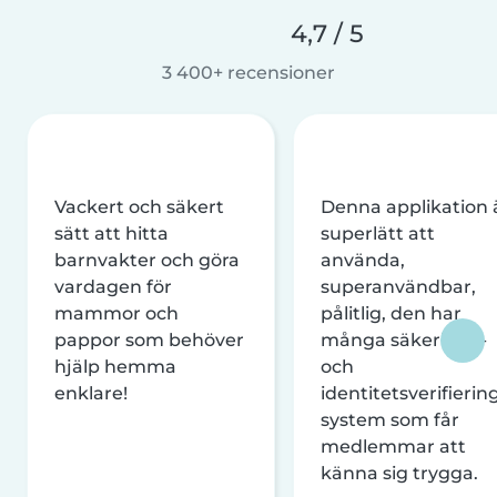
4,7 / 5
3 400+ recensioner
Vackert och säkert
Denna applikation 
sätt att hitta
superlätt att
barnvakter och göra
använda,
vardagen för
superanvändbar,
mammor och
pålitlig, den har
pappor som behöver
många säkerhets-
hjälp hemma
och
enklare!
identitetsverifierin
system som får
medlemmar att
känna sig trygga.