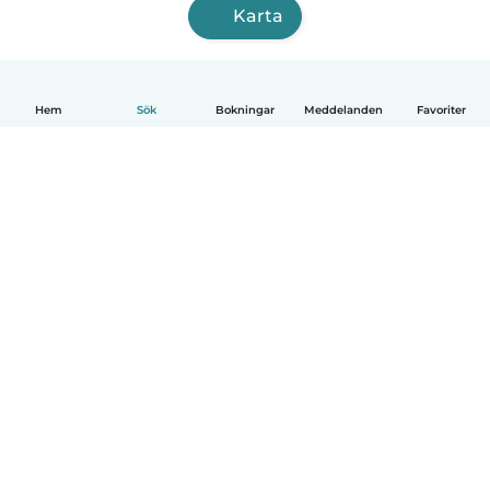
Karta
Hem
Sök
Bokningar
Meddelanden
Favoriter
Svenska
Så fungerar det
Hjälp
Villkor & Sekretess
Priser
Företagsinformation
Babysits Företag
Communityregler