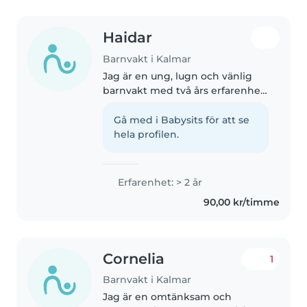
Haidar
Barnvakt i Kalmar
Jag är en ung, lugn och vänlig
barnvakt med två års erfarenhet
av att passa barn i åldrarna 1–10
år. Jag är bekväm med att
Gå med i Babysits för att se
hantera barn med ADHD, astma
hela profilen.
och autism, och jag gillar att..
Erfarenhet: > 2 år
90,00 kr/timme
Cornelia
1
Barnvakt i Kalmar
Jag är en omtänksam och