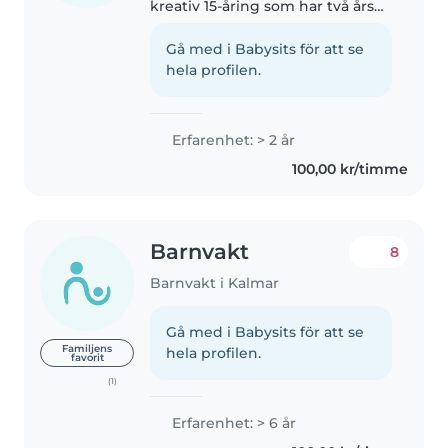
kreativ 15-åring som har två års
erfarenhet av att passa barn i
åldrarna baby, småbarn och
Gå med i Babysits för att se
förskolebarn. Jag är bekväm
hela profilen.
med att ta hand om husdjur,
laga mat,..
Erfarenhet: > 2 år
100,00 kr/timme
Barnvakt
8
Barnvakt i Kalmar
Gå med i Babysits för att se
Familjens
hela profilen.
favorit
(1)
Erfarenhet: > 6 år