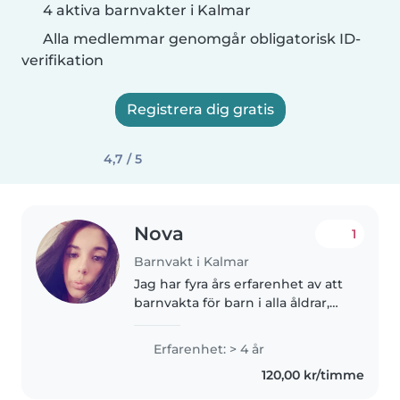
4 aktiva barnvakter i Kalmar
Alla medlemmar genomgår obligatorisk ID-
verifikation
Registrera dig gratis
4,7 / 5
Nova
1
Barnvakt i Kalmar
Jag har fyra års erfarenhet av att
barnvakta för barn i alla åldrar,
från bebisar till skolbarn. Jag
tycker om att rita, läsa högt och
Erfarenhet: > 4 år
spela med barnen. Jag är
120,00 kr/timme
bekväm med husdjur,..