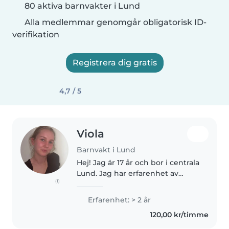
80 aktiva barnvakter i Lund
Alla medlemmar genomgår obligatorisk ID-
verifikation
Registrera dig gratis
4,7 / 5
Viola
Barnvakt i Lund
Hej! Jag är 17 år och bor i centrala
Lund. Jag har erfarenhet av
(1)
barnpassning i olika åldrar sedan
innan som jag gärna berättar
Erfarenhet: > 2 år
mer om samt även haft praktik
120,00 kr/timme
på förskola i tre veckor,..