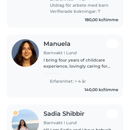
I'm in my second year of
Utdrag för arbete med barn
studying physics engineering...
Verifierade bokningar: 7
180,00 kr/timme
Manuela
Barnvakt i Lund
I bring four years of childcare
experience, lovingly caring for
children of all ages. With a
background in support and
Erfarenhet: > 4 år
education, I love reading aloud,
140,00 kr/timme
playing games, and helping
with..
Sadia Shibbir
Barnvakt i Lund
Hi! I am Sadia and I have babysit