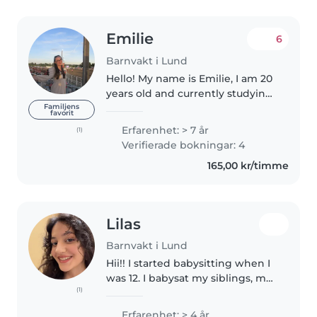
Emilie
6
Barnvakt i Lund
Hello! My name is Emilie, I am 20
years old and currently studying
law. I am french, but spent a year
Familjens
favorit
in the USA which allowed me to
Erfarenhet: > 7 år
(1)
become bilingual in English! I
Verifierade bokningar: 4
have always..
165,00 kr/timme
Lilas
Barnvakt i Lund
Hii!! I started babysitting when I
was 12. I babysat my siblings, my
(1)
sister's son, and children of other
acquaintances. At the moment
Erfarenhet: > 4 år