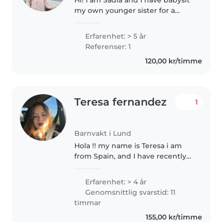
my own younger sister for a
decade. I am the eldest in my
family, so I also took care of my
Erfarenhet: > 5 år
other siblings. Moreover, I have
Referenser: 1
an experience of home..
120,00 kr/timme
Teresa fernandez
1
Barnvakt i Lund
Hola !! my name is Teresa i am
from Spain, and I have recently
moved to Sweden, where I am
looking for a part-time nanny
Erfarenhet: > 4 år
job. I have previous experience
Genomsnittlig svarstid: 11
as an au pair in Ireland,..
timmar
155,00 kr/timme