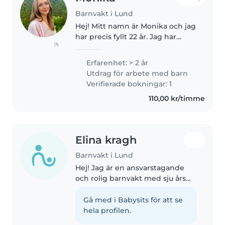
Barnvakt i Lund
Hej! Mitt namn är Monika och jag
har precis fyllt 22 år. Jag har
(1)
några år erfarenhet av
barnpassning med olika åldrar,
Erfarenhet: > 2 år
allt från nyfödda till 7-åringar. Nu
Utdrag för arbete med barn
när jag arbetar på hotell..
Verifierade bokningar: 1
110,00 kr/timme
Elina kragh
Barnvakt i Lund
Hej! Jag är en ansvarstagande
och rolig barnvakt med sju års
erfarenhet av att ta hand om
barn i alla åldrar. Jag talar
Gå med i Babysits för att se
flytande svenska, engelska och
hela profilen.
danska, vilket gör att jag kan..