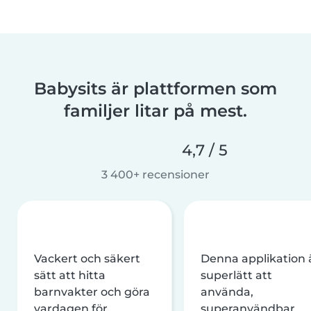
Babysits är plattformen som
familjer litar på mest.
4,7 / 5
3 400+ recensioner
Vackert och säkert
Denna applikation 
sätt att hitta
superlätt att
barnvakter och göra
använda,
vardagen för
superanvändbar,