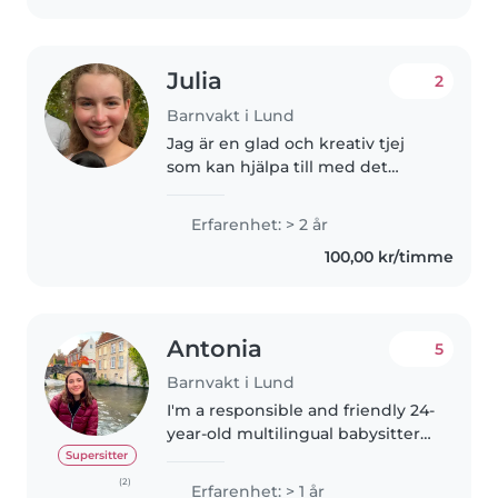
Julia
2
Barnvakt i Lund
Jag är en glad och kreativ tjej
som kan hjälpa till med det
mesta. Jag tycker det är väldigt
roligt att hitta på aktiviteter med
Erfarenhet: > 2 år
barnen jag passar, både inomhus
100,00 kr/timme
och utomhus. Jag har..
Antonia
5
Barnvakt i Lund
I'm a responsible and friendly 24-
year-old multilingual babysitter
with 1 year of experience caring
Supersitter
for babies, toddlers, and
(2)
Erfarenhet: > 1 år