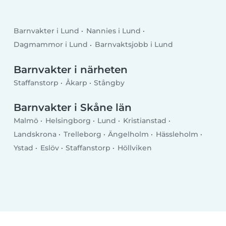
Barnvakter i Lund
Nannies i Lund
Dagmammor i Lund
Barnvaktsjobb i Lund
Barnvakter i närheten
Staffanstorp
Åkarp
Stångby
Barnvakter i Skåne län
Malmö
Helsingborg
Lund
Kristianstad
Landskrona
Trelleborg
Ängelholm
Hässleholm
Ystad
Eslöv
Staffanstorp
Höllviken