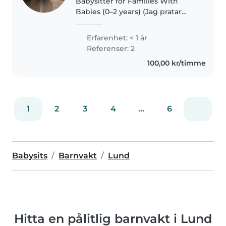
Babysitter for Families With
Babies (0–2 years) (Jag pratar
svenska också.) Hi! I'm a calm,
caring and patient babysitter
Erfarenhet: < 1 år
with experience focused on
Referenser: 2
infants and toddlers (0–2 years)...
100,00 kr/timme
1
2
3
4
...
6
Babysits
Barnvakt
Lund
Hitta en pålitlig barnvakt i Lund