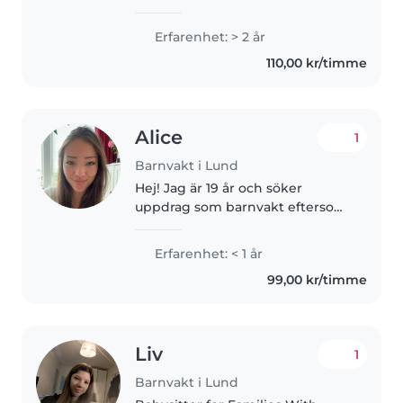
Erfarenhet: > 2 år
110,00 kr/timme
Alice
1
Barnvakt i Lund
Hej! Jag är 19 år och söker
uppdrag som barnvakt eftersom
jag tycker om att vara med barn.
Jag har erfarenhet av yngre barn
Erfarenhet: < 1 år
genom min familj och personer i
99,00 kr/timme
min närhet. Jag har bland..
Liv
1
Barnvakt i Lund