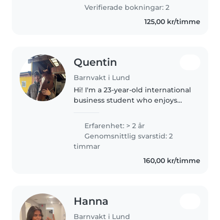
preschoolers. I'm comfortable
Verifierade bokningar: 2
with pets, cooking, chores,..
125,00 kr/timme
Quentin
Barnvakt i Lund
Hi! I'm a 23-year-old international
business student who enjoys
staying active, being outdoors,
and working with people. I'm
Erfarenhet: > 2 år
responsible, calm, and
Genomsnittlig svarstid: 2
dependable with children. I'm
timmar
mainly..
160,00 kr/timme
Hanna
Barnvakt i Lund