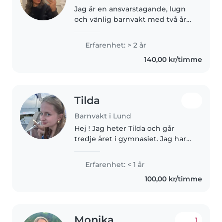
Jag är en ansvarstagande, lugn
och vänlig barnvakt med två års
erfarenhet av att ta hand om
barn i olika åldrar, från småbarn
Erfarenhet: > 2 år
till tonåringar. Jag har erfarenhet
140,00 kr/timme
av att arbeta med..
Tilda
Barnvakt i Lund
Hej ! Jag heter Tilda och går
tredje året i gymnasiet. Jag har
tidigare erfarenhet av att vara
barnvakt då jag (för ett tag sen)
Erfarenhet: < 1 år
hjälpte en familj under några
100,00 kr/timme
månaders tid. Det var..
Monika
1